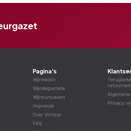
teurgazet
Pagina's
Klantse
Wijnreizen
Terugbeta
retourneri
Wijndegustatie
Algemene
Wijncursussen
Privacy ve
Impressie
Over Vinteur
FAQ