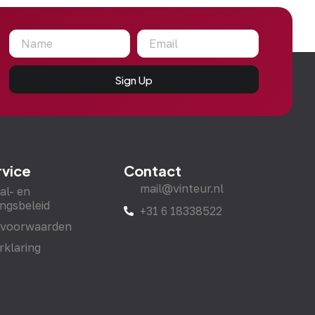
Sign Up
rvice
Contact
mail@vinteur.nl
al- en
ngsbeleid
+31 6 18338522
 voorwaarden
rklaring