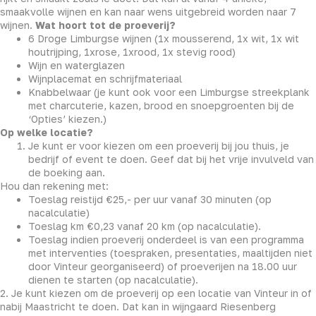
smaakvolle wijnen en kan naar wens uitgebreid worden naar 7
wijnen.
Wat hoort tot de proeverij?
6 Droge Limburgse wijnen (1x mousserend, 1x wit, 1x wit
houtrijping, 1xrose, 1xrood, 1x stevig rood)
Wijn en waterglazen
Wijnplacemat en schrijfmateriaal
Knabbelwaar (je kunt ook voor een Limburgse streekplank
met charcuterie, kazen, brood en snoepgroenten bij de
‘Opties’ kiezen.)
Op welke locatie?
Je kunt er voor kiezen om een proeverij bij jou thuis, je
bedrijf of event te doen. Geef dat bij het vrije invulveld van
de boeking aan.
Hou dan rekening met:
Toeslag reistijd €25,- per uur vanaf 30 minuten (op
nacalculatie)
Toeslag km €0,23 vanaf 20 km (op nacalculatie).
Toeslag indien proeverij onderdeel is van een programma
met interventies (toespraken, presentaties, maaltijden niet
door Vinteur georganiseerd) of proeverijen na 18.00 uur
dienen te starten (op nacalculatie).
2. Je kunt kiezen om de proeverij op een locatie van Vinteur in of
nabij Maastricht te doen. Dat kan in wijngaard Riesenberg