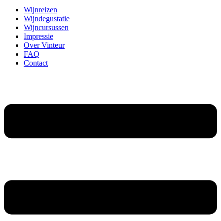
Wijnreizen
Wijndegustatie
Wijncursussen
Impressie
Over Vinteur
FAQ
Contact