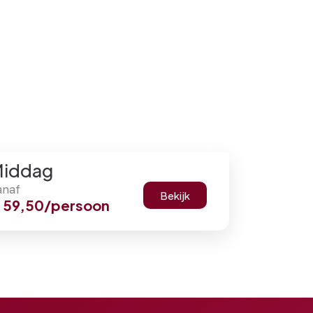
iddag
anaf
Bekijk
59,50
/persoon