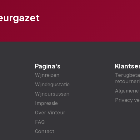
teurgazet
Pagina's
Klantse
Wijnreizen
Terugbeta
retourneri
Wijndegustatie
Algemene
Wijncursussen
Privacy ve
Impressie
Over Vinteur
FAQ
Contact