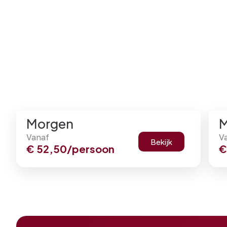
Morgen
M
Vanaf
V
Bekijk
€
52,50
/persoon
€