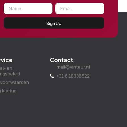
Sign Up
rvice
Contact
mail@vinteur.nl
al- en
ngsbeleid
+31 6 18338522
 voorwaarden
rklaring