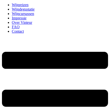
Wijnreizen
Wijndegustatie
Wijncursussen
Impressie
Over Vinteur
FAQ
Contact