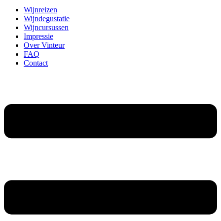
Wijnreizen
Wijndegustatie
Wijncursussen
Impressie
Over Vinteur
FAQ
Contact