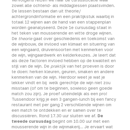
zowel alle ochtend- als middaglessen plaatsvinden.
De lessen bestaan dan uit theorie/
achtergrondinformatie en een praktijkstuk waarbij in
totaal 12 wijnen aan de hand van een stappenplan
worden geanalyseerd. Deze 1e cursusdag staat in
het teken van mousserende en witte droge wijnen.
De
theorie
gaat over geschiedenis en toekomst van
de wijnbouw, de invloed van klimaat en situering van
een wijngaard, druivensoorten met kenmerken voor
de wijn, wijngaardwerk en kelderkeuzes. Je leert dat
als deze factoren invloed hebben op de kwaliteit en
stijl van de wijn. De
praktijk
van het proeven is door
te doen: herken kleuren, geuren, smaken en andere
kenmerken van de wijn. Hierdoor weet je wat je
lekker vindt en bij welk gerechtje de wijn niet zou
misstaan (of om te beginnen, sowieso geen goede
match zou zijn). Je proef uiteindelijk als een pro!
Tussendoor krijg je een 3 gangen-lunch bij een fancy
restaurant met per gang 2 verschillende wijnen om
een match te ontdekken en er samen over te
discussiëren. Rond 17.30 uur sluiten we af.
De
tweede cursusdag
begint om 10.00 uur met een
mousserende wijn in de wijnmakerij… Je ervaart wat