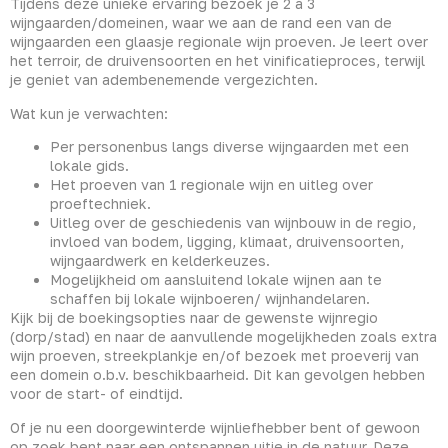
Tijdens deze unieke ervaring bezoek je 2 a 3
wijngaarden/domeinen, waar we aan de rand een van de
wijngaarden een glaasje regionale wijn proeven. Je leert over
het terroir, de druivensoorten en het vinificatieproces, terwijl
je geniet van adembenemende vergezichten.
Wat kun je verwachten:
Per personenbus langs diverse wijngaarden met een
lokale gids.
Het proeven van 1 regionale wijn en uitleg over
proeftechniek.
Uitleg over de geschiedenis van wijnbouw in de regio,
invloed van bodem, ligging, klimaat, druivensoorten,
wijngaardwerk en kelderkeuzes.
Mogelijkheid om aansluitend lokale wijnen aan te
schaffen bij lokale wijnboeren/ wijnhandelaren.
Kijk bij de boekingsopties naar de gewenste wijnregio
(dorp/stad) en naar de aanvullende mogelijkheden zoals extra
wijn proeven, streekplankje en/of bezoek met proeverij van
een domein o.b.v. beschikbaarheid. Dit kan gevolgen hebben
voor de start- of eindtijd.
Of je nu een doorgewinterde wijnliefhebber bent of gewoon
op zoek bent naar een ontspannen uitje in de natuur. Deze