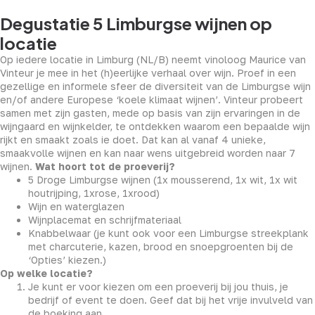
Degustatie 5 Limburgse wijnen op
locatie
Op iedere locatie in Limburg (NL/B) neemt vinoloog Maurice van
Vinteur je mee in het (h)eerlijke verhaal over wijn. Proef in een
gezellige en informele sfeer de diversiteit van de Limburgse wijn
en/of andere Europese ‘koele klimaat wijnen’. Vinteur probeert
samen met zijn gasten, mede op basis van zijn ervaringen in de
wijngaard en wijnkelder, te ontdekken waarom een bepaalde wijn
rijkt en smaakt zoals ie doet. Dat kan al vanaf 4 unieke,
smaakvolle wijnen en kan naar wens uitgebreid worden naar 7
wijnen.
Wat hoort tot de proeverij?
5 Droge Limburgse wijnen (1x mousserend, 1x wit, 1x wit
houtrijping, 1xrose, 1xrood)
Wijn en waterglazen
Wijnplacemat en schrijfmateriaal
Knabbelwaar (je kunt ook voor een Limburgse streekplank
met charcuterie, kazen, brood en snoepgroenten bij de
‘Opties’ kiezen.)
Op welke locatie?
Je kunt er voor kiezen om een proeverij bij jou thuis, je
bedrijf of event te doen. Geef dat bij het vrije invulveld van
de boeking aan.