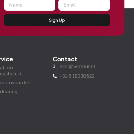
Sign Up
rvice
Contact
mail@vinteur.nl
al- en
ngsbeleid
+31 6 18338522
 voorwaarden
rklaring