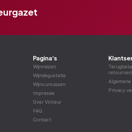
teurgazet
Pagina's
Klantse
Wijnreizen
Terugbeta
retourneri
Wijndegustatie
Algemene
Wijncursussen
Privacy ve
Impressie
Over Vinteur
FAQ
Contact